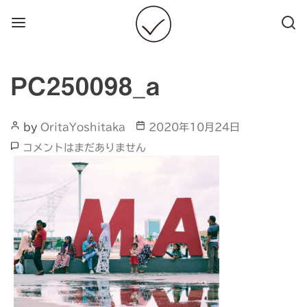
Menu
Searc
PC250098_a
Post
Post
by
OritaYoshitaka
2020年10月24日
Author
date
PC250098_a
コメントはまだありません
へ
の