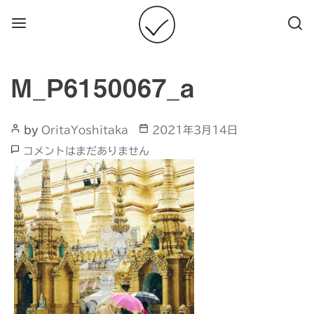
Menu
Searc
M_P6150067_a
Post
Post
by
OritaYoshitaka
2021年3月14日
Author
date
M_P6150067_a
コメントはまだありません
へ
の