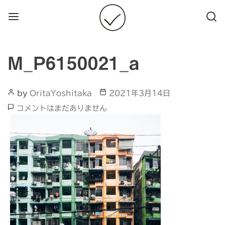
Menu
Searc
M_P6150021_a
Post
Post
by
OritaYoshitaka
2021年3月14日
Author
date
M_P6150021_a
コメントはまだありません
へ
の