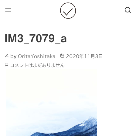
Menu
Searc
IM3_7079_a
Post
Post
by
OritaYoshitaka
2020年11月3日
Author
date
IM3_7079_a
コメントはまだありません
へ
の