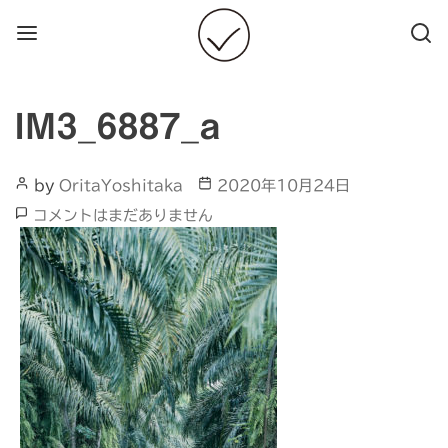
Menu
Searc
IM3_6887_a
Post
Post
by
OritaYoshitaka
2020年10月24日
Author
date
IM3_6887_a
コメントはまだありません
へ
の