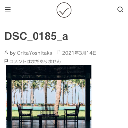
Menu
Searc
DSC_0185_a
Post
Post
by
OritaYoshitaka
2021年3月14日
Author
date
DSC_0185_a
コメントはまだありません
へ
の