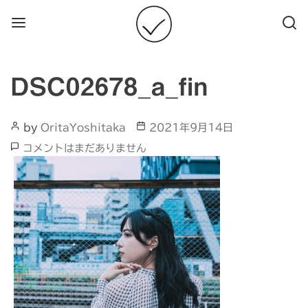
Menu
Searc
DSC02678_a_fin
Post
Post
by
OritaYoshitaka
2021年9月14日
Author
date
DSC02678_a_fin
コメントはまだありません
へ
の