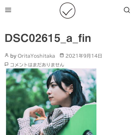
Menu
Searc
DSC02615_a_fin
Post
Post
by
OritaYoshitaka
2021年9月14日
Author
date
DSC02615_a_fin
コメントはまだありません
へ
の