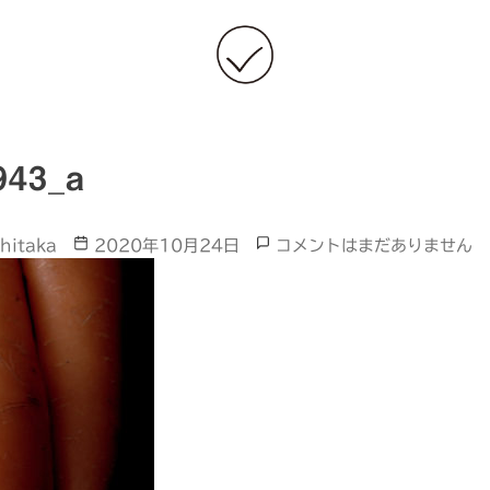
943_a
Post
DSC01943_a
hitaka
2020年10月24日
コメントはまだありません
date
へ
の