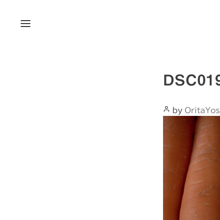
Menu
DSC01
Post
by
OritaYos
Author