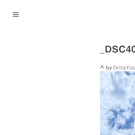
Menu
_DSC40
Post
by
OritaYos
Author