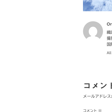
Or
織
撮
国
Al
コメン
メールアドレス
コメント
※