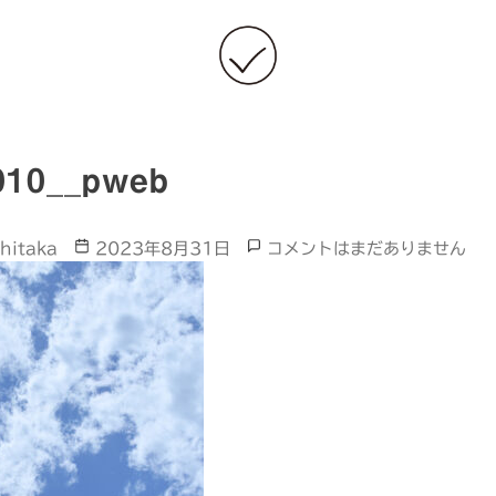
10__pweb
Post
_DSC4010__pweb
hitaka
2023年8月31日
コメントはまだありません
date
へ
の