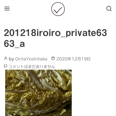
Menu
Searc
201218iroiro_private63
63_a
Post
Post
by
OritaYoshitaka
2020年12月19日
Author
date
201218iroiro_private6363_a
コメントはまだありません
へ
の