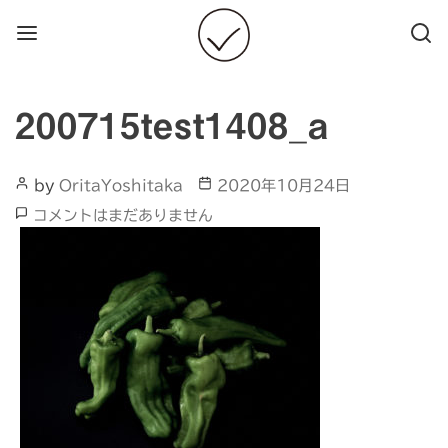
Menu
Searc
200715test1408_a
Post
Post
by
OritaYoshitaka
2020年10月24日
Author
date
200715test1408_a
コメントはまだありません
へ
の