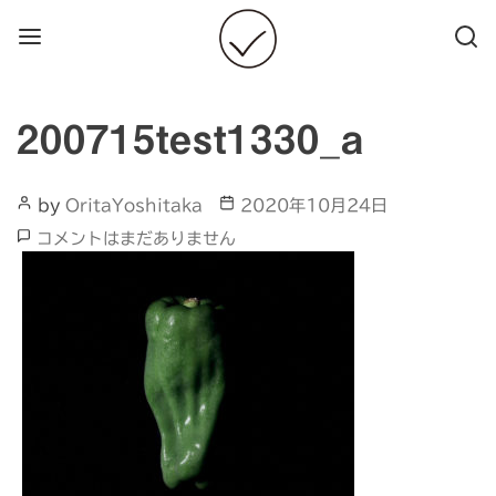
Menu
Searc
200715test1330_a
Post
Post
by
OritaYoshitaka
2020年10月24日
Author
date
200715test1330_a
コメントはまだありません
へ
の