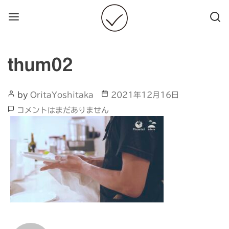
Menu
Searc
thum02
Post
Post
by
OritaYoshitaka
2021年12月16日
Author
date
thum02
コメントはまだありません
へ
の